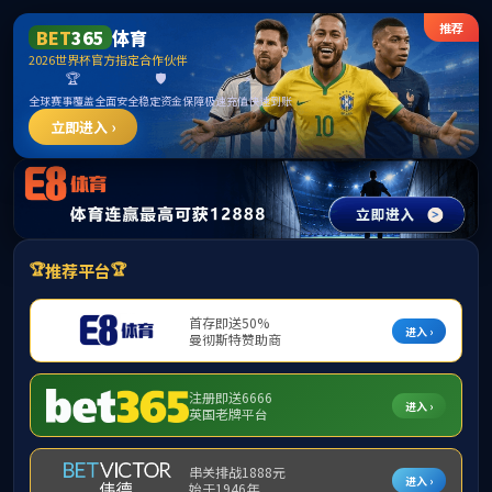
******
77779193永利集团(中国)有限公司 -
Official Website
学校概况
学校动态
智慧校园
党建工作
师
党建动态
党建工作
党建动态
漳州市第二