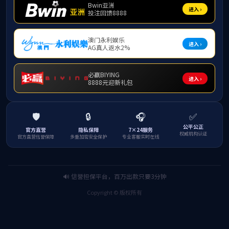
学习会
书记、校长姚
姚家辉
记强调学校党
教师党支部，